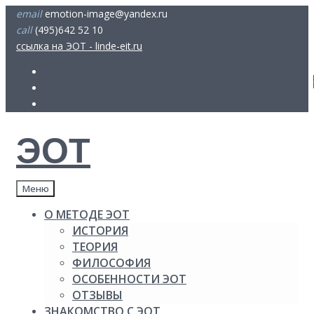
Skip
email
emotion-image@yandex.ru
to
call
(495)642 52 10
content
ссылка на ЭОТ - linde-eit.ru
FB
Youtube
insta
ЭОТ
Меню
О МЕТОДЕ ЭОТ
ИСТОРИЯ
ТЕОРИЯ
ФИЛОСОФИЯ
ОСОБЕННОСТИ ЭОТ
ОТЗЫВЫ
ЗНАКОМСТВО С ЭОТ