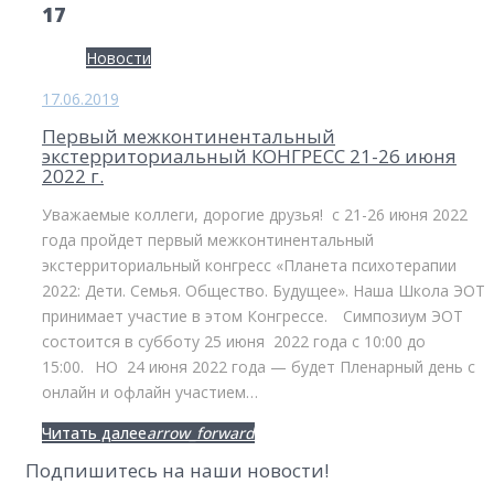
17
День:
Новости
17.06.2019
17.06.2019
Первый межконтинентальный
экстерриториальный КОНГРЕСС 21-26 июня
2022 г.
Уважаемые коллеги, дорогие друзья! с 21-26 июня 2022
года пройдет первый межконтинентальный
экстерриториальный конгресс «Планета психотерапии
2022: Дети. Семья. Общество. Будущее». Наша Школа ЭОТ
принимает участие в этом Конгрессе.⠀ Симпозиум ЭОТ
состоится в субботу 25 июня 2022 года с 10:00 до
15:00.⠀НО 24 июня 2022 года — будет Пленарный день с
онлайн и офлайн участием…
Facebook
Twitter
Google+
Читать далее
arrow_forward
Подпишитесь на наши новости!