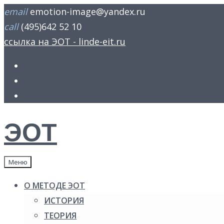
Skip
email
emotion-image@yandex.ru
to
call
(495)642 52 10
content
ссылка на ЭОТ - linde-eit.ru
FB
Youtube
insta
ЭОТ
Меню
О МЕТОДЕ ЭОТ
ИСТОРИЯ
ТЕОРИЯ