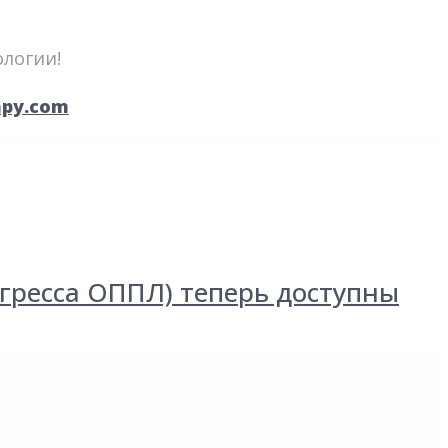
ологии!
apy.com
гресса ОППЛ) теперь доступны