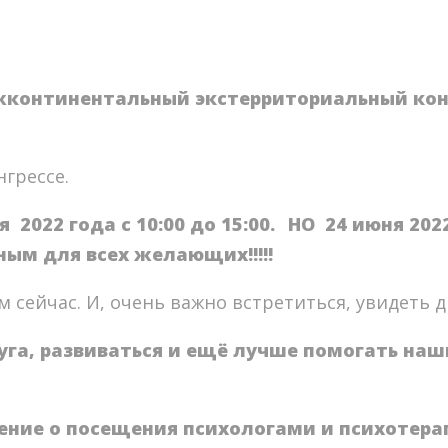
ежконтинентальный экстерриториальный конг
грессе.
⠀
 2022 года с 10:00 до 15:00.⠀НО 24 июня 20
ным для всех желающих!!!!!
⠀
сейчас. И, очень важно встретиться, увидеть дру
уга, развиваться и ещё лучше помогать на
ение о посещения психологами и психотерап