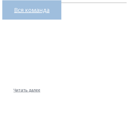
Вся команда
Предоставление надежной помощи
для удовлетворения ваших
индивидуальных
потребностей
Читать далее
Отзывы учеников.