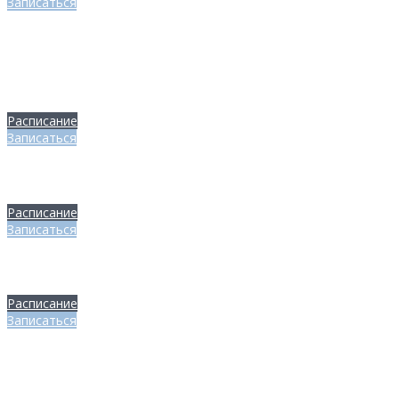
Записаться
Мы учим вас порождать новые мысли, а не
копировать старые знания!
Николай Линде
Расписание
Записаться
Не надо прятать свои крылья, даже если еще не
научился летать.
Расписание
Записаться
Не надо прятать свои крылья, даже если еще не
научился летать.
Расписание
Записаться
Жизнь начинается там, где
заканчивается причина, и появляется
цель!