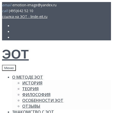
Skip
email
emotion-image@yandex.ru
to
call
(495)642 52 10
content
ссылка на ЭОТ - linde-eit.ru
FB
Youtube
insta
ЭОТ
Меню
О МЕТОДЕ ЭОТ
ИСТОРИЯ
ТЕОРИЯ
ФИЛОСОФИЯ
ОСОБЕННОСТИ ЭОТ
ОТЗЫВЫ
ЗНАКОМСТВО С ЭОТ