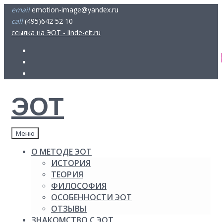
Skip
email
emotion-image@yandex.ru
to
call
(495)642 52 10
content
ссылка на ЭОТ - linde-eit.ru
FB
Youtube
insta
ЭОТ
Меню
О МЕТОДЕ ЭОТ
ИСТОРИЯ
ТЕОРИЯ
ФИЛОСОФИЯ
ОСОБЕННОСТИ ЭОТ
ОТЗЫВЫ
ЗНАКОМСТВО С ЭОТ