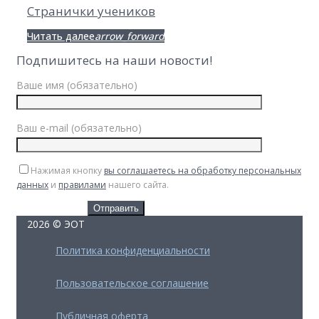
Странички учеников
Facebook
Twitter
Google+
Читать далее
arrow_forward
Подпишитесь на наши новости!
Ваше имя (обязательно)
Ваш e-mail (обязательно)
Нажимая кнопку
вы соглашаетесь на обработку персональных
данных
и
правилами
нашего сайта.
2026 © ЭОТ
Политика конфиденциальности
Пользовательское соглашение
Публичная оферта