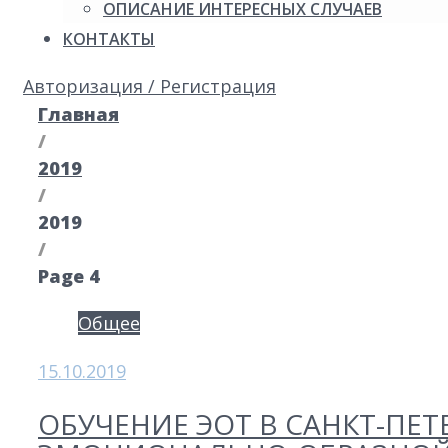
ОПИСАНИЕ ИНТЕРЕСНЫХ СЛУЧАЕВ
КОНТАКТЫ
Авторизация / Регистрация
Главная
/
2019
/
2019
/
Page 4
Год:
Общее
2019
15.10.2019
ОБУЧЕНИЕ ЭОТ В САНКТ-ПЕТ