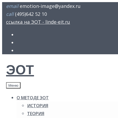
Skip
email
emotion-image@yandex.ru
to
call
(495)642 52 10
content
ссылка на ЭОТ - linde-eit.ru
FB
Youtube
insta
ЭОТ
Меню
О МЕТОДЕ ЭОТ
ИСТОРИЯ
ТЕОРИЯ