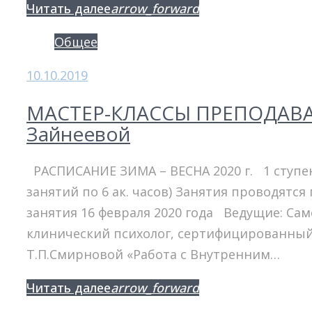
Facebook
Twitter
Google+
Читать далее
arrow_forward
Общее
10.10.2019
МАСТЕР-КЛАССЫ ПРЕПОДАВАТЕ
Зайнеевой
РАСПИСАНИЕ ЗИМА – ВЕСНА 2020 г. 1 ступен
занятий по 6 ак. часов) Занятия проводятся 
занятия 16 февраля 2020 года Ведущие: Са
клинический психолог, сертифицированный
Т.П.Смирновой «Работа с Внутренним…
Facebook
Twitter
Google+
Читать далее
arrow_forward