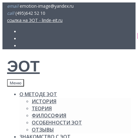
Skip
email
emotion-image@yandex.ru
to
call
(495)642 52 10
content
ссылка на ЭОТ - linde-eit.ru
FB
Youtube
insta
ЭОТ
Меню
О МЕТОДЕ ЭОТ
ИСТОРИЯ
ТЕОРИЯ
ФИЛОСОФИЯ
ОСОБЕННОСТИ ЭОТ
ОТЗЫВЫ
ЗНАКОМСТВО С ЭОТ