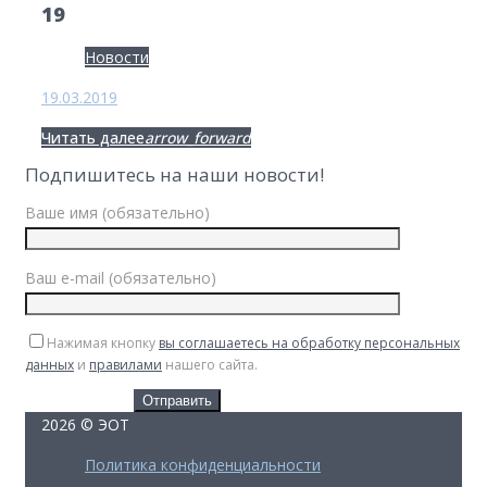
19
День:
Новости
19.03.2019
19.03.2019
Facebook
Twitter
Google+
Читать далее
arrow_forward
Подпишитесь на наши новости!
Ваше имя (обязательно)
Ваш e-mail (обязательно)
Нажимая кнопку
вы соглашаетесь на обработку персональных
данных
и
правилами
нашего сайта.
2026 © ЭОТ
Политика конфиденциальности