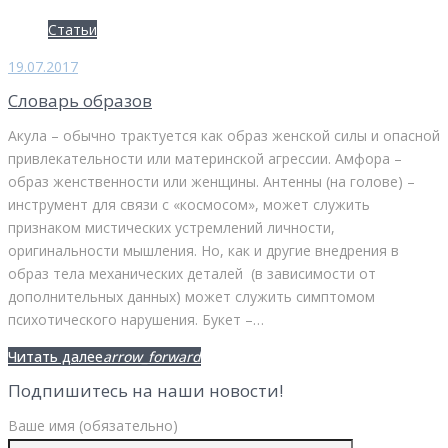
День:
Статьи
19.07.2017
19.07.2017
Словарь образов
Акула – обычно трактуется как образ женской силы и опасной
привлекательности или материнской агрессии. Амфора –
образ женственности или женщины. Антенны (на голове) –
инструмент для связи с «космосом», может служить
признаком мистических устремлений личности,
оригинальности мышления. Но, как и другие внедрения в
образ тела механических деталей (в зависимости от
дополнительных данных) может служить симптомом
психотического нарушения. Букет –…
Facebook
Twitter
Google+
Читать далее
arrow_forward
Подпишитесь на наши новости!
Ваше имя (обязательно)